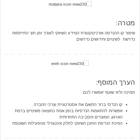
spellcheck
גופן קריא
מטרה:
שימור קו ההנדסה וארכיטקטורת המידע השיווקי לאורך זמן תוך התייחסות
נדרשת לשינויים וחידושים נדרשים.
ניגודיות צבעים
brightness_low
brightness_high
ניגודיות בהירה
ניגודיות כהה
הערך המוסף:
קישורים
תמיכה וליווי שוטף יאפשרו לכם:
font_download
format_underlined
קו הנדסי ברור התואם את אסטרטגיית וצרכי החברה
קו תחתי לקישורים
סימון קישורים
אפשרות להתאמות הנדסיות בזמן אמת כתוצאה משינויים ברמת
הארגון, המוצרים והסביבה התחרותית
cached
הפיכת הנדסת התוכן השיווקי לחלק אינטגרלי מהפעילות השוטפת
איפוס
כל