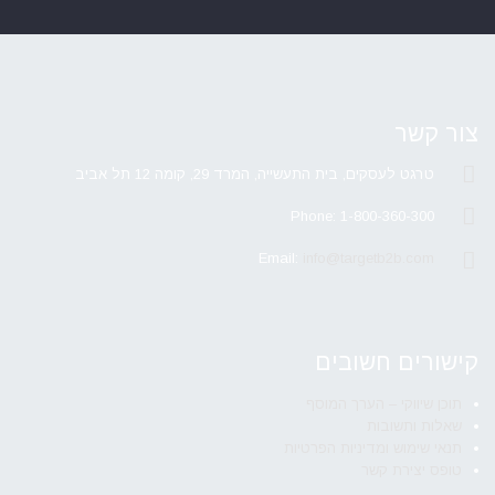
צור קשר
טרגט לעסקים, בית התעשייה, המרד 29, קומה 12 תל אביב
Phone: 1-800-360-300
Email:
info@targetb2b.com
קישורים חשובים
תוכן שיווקי – הערך המוסף
שאלות ותשובות
תנאי שימוש ומדיניות הפרטיות
טופס יצירת קשר