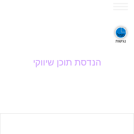
כללי
title
visibility_off
ביטול הבהובים
סימון כותרות
הנדסת תוכן שיווקי
זום
תמיכה וליווי
zoom_in
zoom_out
שוטף
התרחק
התקרב
גופנים
add_circle_outline
remove_circle_outlin
Increase font
Decrease font