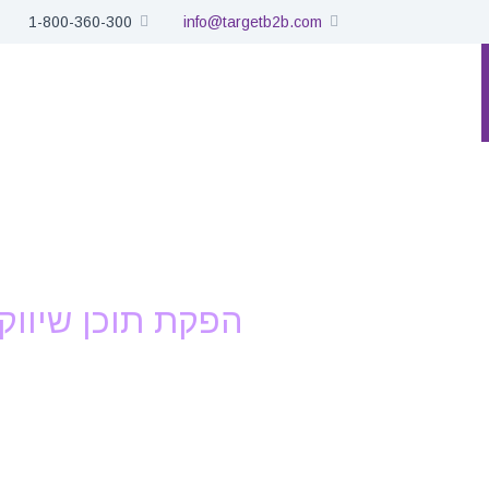
1-800-360-300
info@targetb2b.com
שאלות ותשובות
בלוג
צור קשר
הפקת תוכן שיווקי 60
הפקת באנרים ודפי נחיתה